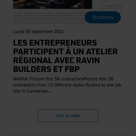
Clôture en aluminium
Durabilité
Carrières
Blogue
Guides d'installation
Pergolas
Donner au suivant
Structures
Études de cas
Pergolas Evolution
Nous contacter
Lundi 30 septembre 2024
FAQ
Nouveaux
ensembles de pergolas
Couverture médiatique
Vidéos
LES ENTREPRENEURS
Documentation
PARTICIPENT À UN ATELIER
Dessins et spécifications
Voir les produits par secteur
RÉGIONAL AVEC RAVIN
Garantie
Résidentiel
BUILDERS ET FBP
Inscription à la garantie
Commercial
NADRA: Picture this: 58 contractorsPicture this: 58
Entretien et soin
Industriel
contractors from 10 different states flocked to one job
Conformité au Code
Haute sécurité
site in Cumberlan...
Rapports des tests de conformité
Formation continue
Demande de retrait
Lire la suite
Fortress 411
Fichiers ARCAT
Émission The Outdurable Living®