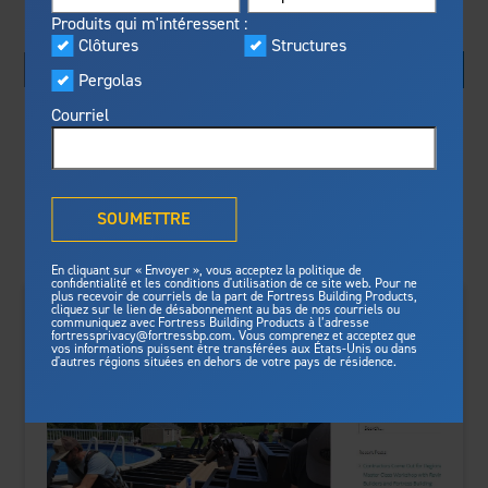
Visualiseur
Produits qui m'intéressent :
En vedette
Clôtures
Structures
Fabriqué pour la sécurité
Programme privilèges
Pergolas
Fortress
offre une résistance au
®
Fortress
feu inégalée, une protection
Courriel
Rechercher par :
contre les tempêtes et des
normes de sécurité pour une
tranquilité d’esprit de longue
Trier par :
Qu'est-ce que la solution
durée.
®
Outdurable Living
?
SOUMETTRE
Voyez pourquoi nous sommes
Galerie
sûrs.
En cliquant sur « Envoyer », vous acceptez la politique de
confidentialité et les conditions d'utilisation de ce site web. Pour ne
plus recevoir de courriels de la part de Fortress Building Products,
cliquez sur le lien de désabonnement au bas de nos courriels ou
Fortress Master Class
Structures
communiquez avec Fortress Building Products à l’adresse
fortressprivacy@fortressbp.com. Vous comprenez et acceptez que
vos informations puissent être transférées aux États-Unis ou dans
Structure d'acier pour terrasse
d'autres régions situées en dehors de votre pays de résidence.
Structure d'acier pour escalier
Actualités et médias
Clôtures
Préparez votre projet
Clôtures en acier