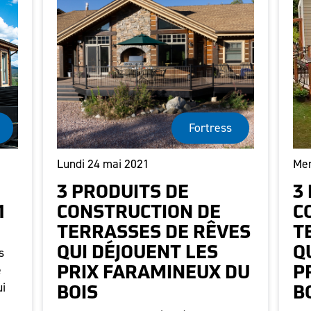
Fortress
Lundi 24 mai 2021
Mer
3 PRODUITS DE
3
1
CONSTRUCTION DE
C
TERRASSES DE RÊVES
T
s
QUI DÉJOUENT LES
Q
e
PRIX FARAMINEUX DU
P
ui
BOIS
B