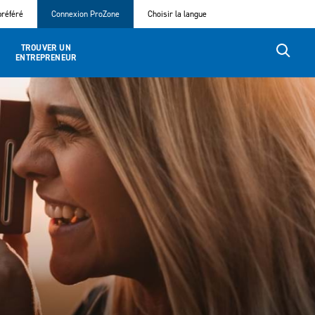
référé
Connexion ProZone
Choisir la langue
TROUVER UN
ENTREPRENEUR