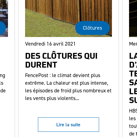
Clôtures
Vendredi 16 avril 2021
Mer
DES CLÔTURES QUI
L
DURENT
D
T
ing
FencePost : le climat devient plus
ls
extrême. La chaleur est plus intense,
S
 de
les épisodes de froid plus nombreux et
L
.
les vents plus violents...
S
HBS
les
Lire la suite
tou
de 