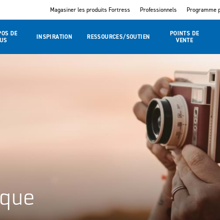
Magasiner les produits Fortress
Professionnels
Programme p
POS DE
POINTS DE
INSPIRATION
RESSOURCES/SOUTIEN
US
VENTE
ique