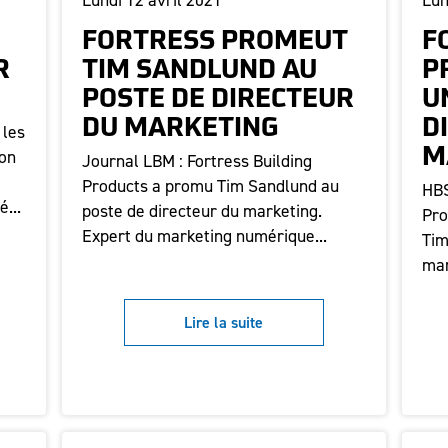
Lundi 12 avril 2021
Lun
FORTRESS PROMEUT
F
R
TIM SANDLUND AU
P
POSTE DE DIRECTEUR
U
DU MARKETING
D
 les
son
M
Journal LBM : Fortress Building
Products a promu Tim Sandlund au
HBS
...
poste de directeur du marketing.
Pro
Expert du marketing numérique...
Tim
mar
Lire la suite