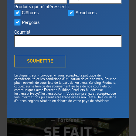
Visualiseur
Produits qui m'intéressent :
En vedette
Clôtures
Structures
L'ÉLÉGANCE
Fabriqué pour la sécurité
Programme privilèges
Pergolas
Fortress
offre une résistance au
®
Fortress
MODERNE EST EN
feu inégalée, une protection
Courriel
contre les tempêtes et des
TÊTE DANS LES
normes de sécurité pour une
tranquilité d’esprit de longue
Qu'est-ce que la solution
ACHATS DE
durée.
®
Outdurable Living
?
SOUMETTRE
PROPRIÉTAIRES.
Voyez pourquoi nous sommes
Galerie
sûrs.
En cliquant sur « Envoyer », vous acceptez la politique de
confidentialité et les conditions d'utilisation de ce site web. Pour ne
plus recevoir de courriels de la part de Fortress Building Products,
LBM Journal : au fond, comme nous sommes une
cliquez sur le lien de désabonnement au bas de nos courriels ou
Fortress Master Class
Structures
espèce, lorsque nous nous le permettons, nous
communiquez avec Fortress Building Products à l’adresse
fortressprivacy@fortressbp.com. Vous comprenez et acceptez que
comprenons l'importance du monde extérieur. Par ...
vos informations puissent être transférées aux États-Unis ou dans
Structure d'acier pour terrasse
d'autres régions situées en dehors de votre pays de résidence.
Structure d'acier pour escalier
Actualités et médias
Clôtures
Préparez votre projet
Clôtures en acier