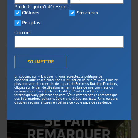
Visualiseur
Produits qui m'intéressent :
En vedette
Clôtures
Structures
ENTOURER UNE
Fabriqué pour la sécurité
Programme privilèges
Pergolas
Fortress
offre une résistance au
®
Fortress
GRANDE PROPRIÉTÉ
feu inégalée, une protection
Courriel
contre les tempêtes et des
AVEC UNE CLÔTURE
normes de sécurité pour une
tranquilité d’esprit de longue
Qu'est-ce que la solution
EN ACIER
durée.
®
Outdurable Living
?
SOUMETTRE
Voyez pourquoi nous sommes
Galerie
FenceNews : Tout projet comporte ses propres défis,
sûrs.
En cliquant sur « Envoyer », vous acceptez la politique de
du choix du bon matériau au suivi des variations de
confidentialité et les conditions d'utilisation de ce site web. Pour ne
niveau sur les terrains accidentés...​​​​
plus recevoir de courriels de la part de Fortress Building Products,
cliquez sur le lien de désabonnement au bas de nos courriels ou
Fortress Master Class
Structures
communiquez avec Fortress Building Products à l’adresse
fortressprivacy@fortressbp.com. Vous comprenez et acceptez que
vos informations puissent être transférées aux États-Unis ou dans
Structure d'acier pour terrasse
d'autres régions situées en dehors de votre pays de résidence.
Structure d'acier pour escalier
Actualités et médias
Clôtures
Préparez votre projet
Clôtures en acier