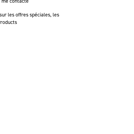
l me contacte
r les offres spéciales, les
Products