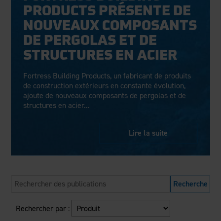
Clôture en aluminium
Durabilité
PRODUCTS PRÉSENTE DE
Carrières
Blogue
Guides d'installation
Pergolas
NOUVEAUX COMPOSANTS
Donner au suivant
Études de cas
Pergolas Evolution
DE PERGOLAS ET DE
Nous contacter
FAQ
Nouveaux
ensembles de pergolas
Couverture médiatique
STRUCTURES EN ACIER
Vidéos
Fortress Building Products, un fabricant de produits
Documentation
de construction extérieurs en constante évolution,
Dessins et spécifications
Voir les produits par secteur
ajoute de nouveaux composants de pergolas et de
Garantie
structures en acier...
Résidentiel
Inscription à la garantie
Commercial
Entretien et soin
Industriel
Lire la suite
Conformité au Code
Haute sécurité
Rapports des tests de conformité
Formation continue
Demande de retrait
Fortress 411
Fichiers ARCAT
Rechercher par :
Émission The Outdurable Living®