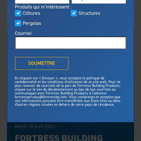
Visualiseur
Produits qui m'intéressent :
En vedette
Clôtures
Structures
Fabriqué pour la sécurité
NOUVEAUTÉS EN VEDETTE
Programme privilèges
Pergolas
Fortress
offre une résistance au
®
Fortress
feu inégalée, une protection
Courriel
contre les tempêtes et des
normes de sécurité pour une
tranquilité d’esprit de longue
Qu'est-ce que la solution
durée.
®
Outdurable Living
?
SOUMETTRE
Voyez pourquoi nous sommes
Galerie
sûrs.
En cliquant sur « Envoyer », vous acceptez la politique de
confidentialité et les conditions d'utilisation de ce site web. Pour ne
plus recevoir de courriels de la part de Fortress Building Products,
cliquez sur le lien de désabonnement au bas de nos courriels ou
Fortress Master Class
Structures
communiquez avec Fortress Building Products à l’adresse
fortressprivacy@fortressbp.com. Vous comprenez et acceptez que
vos informations puissent être transférées aux États-Unis ou dans
Structure d'acier pour terrasse
d'autres régions situées en dehors de votre pays de résidence.
Fortress
Structure d'acier pour escalier
Actualités et médias
Clôtures
Mardi 18 avril 2023
Préparez votre projet
Clôtures en acier
FORTRESS BUILDING