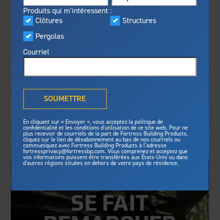
Visualiseur
Produits qui m'intéressent :
En vedette
Clôtures
Structures
2024 PRODUITS
Fabriqué pour la sécurité
Programme privilèges
Pergolas
Fortress
offre une résistance au
®
Fortress
DURABLES DE
feu inégalée, une protection
Courriel
contre les tempêtes et des
L’ANNÉE PAR GREEN
normes de sécurité pour une
tranquilité d’esprit de longue
Qu'est-ce que la solution
BUILDER
durée.
®
Outdurable Living
?
SOUMETTRE
Voyez pourquoi nous sommes
Galerie
Green Builder : Le système de structure d’acier pour
sûrs.
En cliquant sur « Envoyer », vous acceptez la politique de
terrasse Evolution de Fortress Building Products
confidentialité et les conditions d'utilisation de ce site web. Pour ne
exploite les avantages éprouvés de l’acier. Ce xxxxx
plus recevoir de courriels de la part de Fortress Building Products,
cliquez sur le lien de désabonnement au bas de nos courriels ou
Fortress Master Class
Structures
complet....
communiquez avec Fortress Building Products à l’adresse
fortressprivacy@fortressbp.com. Vous comprenez et acceptez que
vos informations puissent être transférées aux États-Unis ou dans
Structure d'acier pour terrasse
d'autres régions situées en dehors de votre pays de résidence.
Structure d'acier pour escalier
Actualités et médias
Clôtures
Préparez votre projet
Clôtures en acier