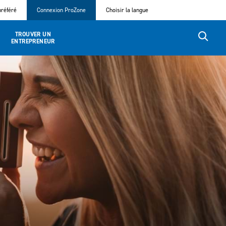
référé
Connexion ProZone
Choisir la langue
TROUVER UN
ENTREPRENEUR