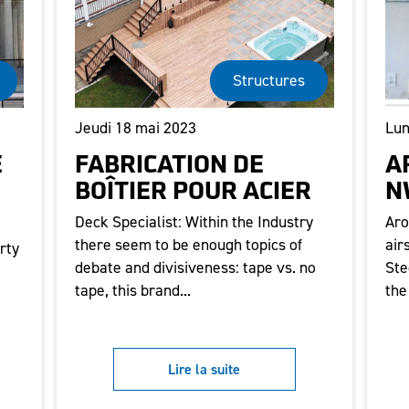
Structures
Jeudi 18 mai 2023
Lun
E
FABRICATION DE
A
BOÎTIER POUR ACIER
N
Deck Specialist: Within the Industry
Aro
there seem to be enough topics of
air
rty
debate and divisiveness: tape vs. no
Ste
tape, this brand...
the
Lire la suite