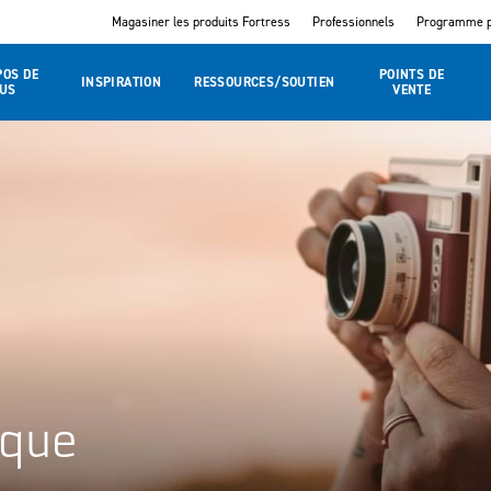
Magasiner les produits Fortress
Professionnels
Programme p
POS DE
POINTS DE
INSPIRATION
RESSOURCES/SOUTIEN
US
VENTE
ique