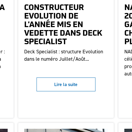
LA
CONSTRUCTEUR
N
EVOLUTION DE
2
L'ANNÉE MIS EN
G
VEDETTE DANS DECK
C
SPECIALIST
P
r :
Deck Specialist : structure Evolution
NAD
a
dans le numéro Juillet/Août...
cél
a
pro
aut
Lire la suite