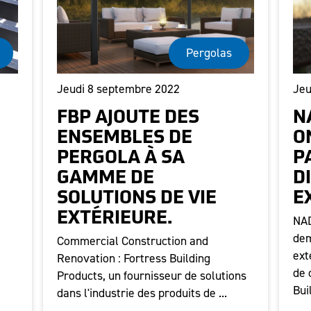
Pergolas
Jeudi 8 septembre 2022
Jeu
FBP AJOUTE DES
N
ENSEMBLES DE
O
PERGOLA À SA
P
GAMME DE
D
SOLUTIONS DE VIE
E
EXTÉRIEURE.
l
NAD
dem
Commercial Construction and
ext
Renovation : Fortress Building
de 
Products, un fournisseur de solutions
Bui
dans l'industrie des produits de ...