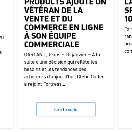
PRODUCTS AJOUTE UN
L
VÉTÉRAN DE LA
S
VENTE ET DU
1
COMMERCE EN LIGNE
For
À SON ÉQUIPE
ran
20
pri
COMMERCIALE
com
s
GARLAND, Texas – 15 janvier – À la
suite d'une décision qui reflète les
besoins et les tendances des
acheteurs d'aujourd'hui, Glenn Coffee
a rejoint Fortress...
Lire la suite