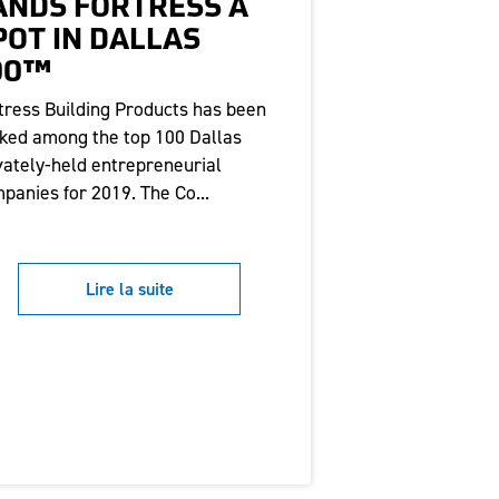
ANDS FORTRESS A
POT IN DALLAS
00™
tress Building Products has been
ked among the top 100 Dallas
vately-held entrepreneurial
panies for 2019. The Co...
Lire la suite