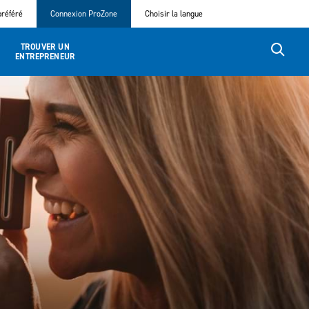
référé
Connexion ProZone
Choisir la langue
TROUVER UN
ENTREPRENEUR