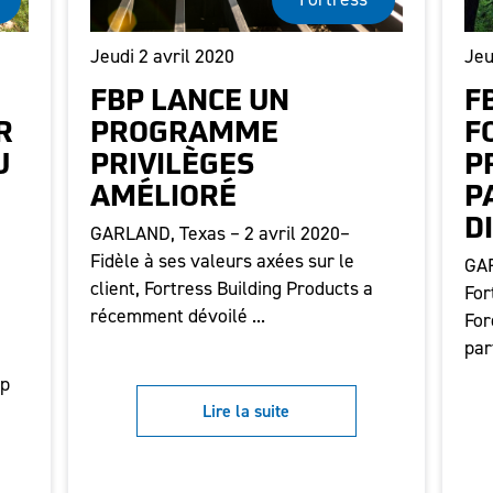
Jeudi 2 avril 2020
Jeu
FBP LANCE UN
F
R
PROGRAMME
F
U
PRIVILÈGES
P
AMÉLIORÉ
P
D
GARLAND, Texas – 2 avril 2020–
Fidèle à ses valeurs axées sur le
GAR
client, Fortress Building Products a
For
récemment dévoilé ...
For
par
ip
Lire la suite