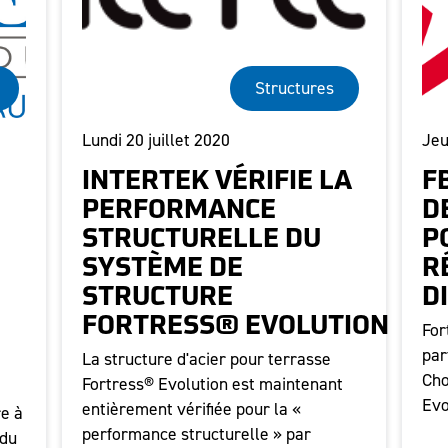
Structures
Lundi 20 juillet 2020
Jeu
INTERTEK VÉRIFIE LA
F
PERFORMANCE
D
STRUCTURELLE DU
P
SYSTÈME DE
R
STRUCTURE
D
FORTRESS® EVOLUTION
For
par
La structure d'acier pour terrasse
Cho
Fortress® Evolution est maintenant
Evo
entièrement vérifiée pour la «
e à
performance structurelle » par
 du