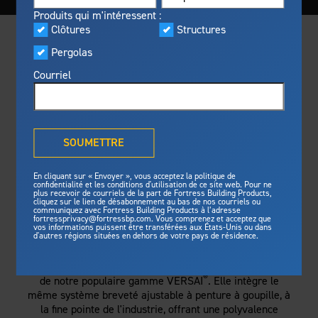
Visualiseur
Produits qui m'intéressent :
En vedette
Clôtures
Structures
Fabriqué pour la sécurité
Programme privilèges
Pergolas
Fortress
offre une résistance au
®
Fortress
feu inégalée, une protection
Courriel
contre les tempêtes et des
normes de sécurité pour une
tranquilité d’esprit de longue
Qu'est-ce que la solution
durée.
®
Outdurable Living
?
SOUMETTRE
Voyez pourquoi nous sommes
Galerie
sûrs.
En cliquant sur « Envoyer », vous acceptez la politique de
confidentialité et les conditions d'utilisation de ce site web. Pour ne
plus recevoir de courriels de la part de Fortress Building Products,
cliquez sur le lien de désabonnement au bas de nos courriels ou
Fortress Master Class
Structures
communiquez avec Fortress Building Products à l’adresse
CETTE CLÔTURE, C'EST DU
fortressprivacy@fortressbp.com. Vous comprenez et acceptez que
vos informations puissent être transférées aux États-Unis ou dans
Structure d'acier pour terrasse
SÉRIEUX
d'autres régions situées en dehors de votre pays de résidence.
Structure d'acier pour escalier
La clôture ornementale V2 est la version commerciale
Actualités et médias
®
Clôtures
de notre populaire gamme VERSAI
. Elle intègre le
même système breveté ajustable à penture à goupille, à
Préparez votre projet
Clôtures en acier
la fine pointe de l'industrie, offrant une polyvalence