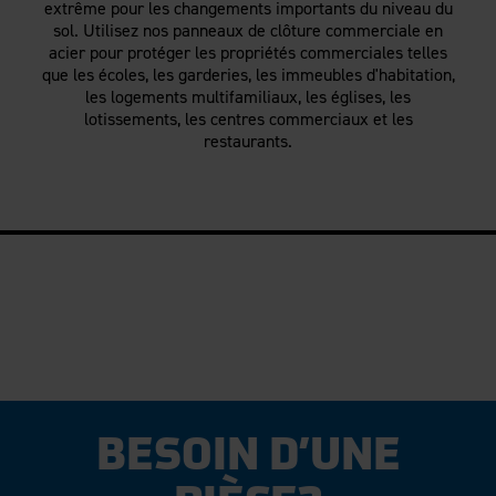
Clôture en aluminium
Durabilité
extrême pour les changements importants du niveau du
sol. Utilisez nos panneaux de clôture commerciale en
Carrières
Blogue
Guides d'installation
acier pour protéger les propriétés commerciales telles
Pergolas
Donner au suivant
Études de cas
que les écoles, les garderies, les immeubles d'habitation,
Pergolas Evolution
Nous contacter
les logements multifamiliaux, les églises, les
FAQ
Nouveaux
ensembles de pergolas
lotissements, les centres commerciaux et les
Couverture médiatique
restaurants.
Vidéos
Documentation
Dessins et spécifications
Voir les produits par secteur
Garantie
Résidentiel
Inscription à la garantie
Commercial
Entretien et soin
Industriel
Conformité au Code
Haute sécurité
Rapports des tests de conformité
Formation continue
Demande de retrait
Fortress 411
BESOIN D’UNE
Fichiers ARCAT
Émission The Outdurable Living®