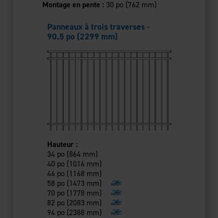
Montage en pente :
30 po (762 mm)
Panneaux à trois traverses -
Panneaux à
90,5 po (2299 mm)
et bas pl
Hauteur :
Hauteur :
34 po (864 mm)
34 po (864
40 po (1016 mm)
40 po (101
46 po (1168 mm)
46 po (116
58 po (1473 mm)
54 po (13
70 po (1778 mm)
58 po (14
82 po (2083 mm)
70 po (17
94 po (2388 mm)
82 po (20