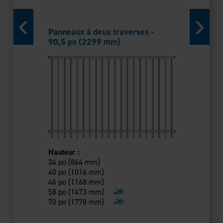
94 po (23
Panneaux à deux traverses -
90,5 po (2299 mm)
Panneaux 
et bas pl
Hauteur :
Hauteur :
34 po (864 mm)
34 po (864
40 po (1016 mm)
40 po (101
46 po (1168 mm)
46 po (116
58 po (1473 mm)
58 po (14
70 po (1778 mm)
70 po (17