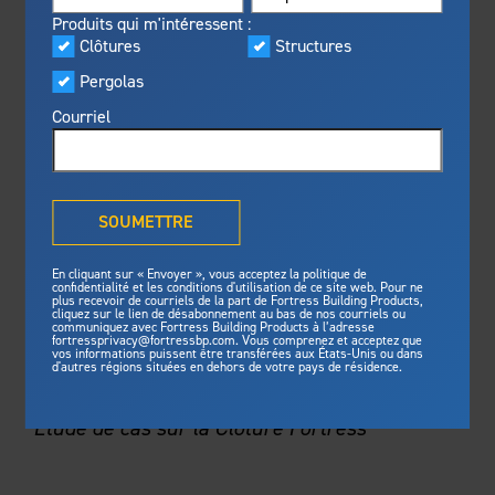
Visualiseur
Produits qui m'intéressent :
En vedette
Clôtures
Structures
Fabriqué pour la sécurité
Programme privilèges
Pergolas
Fortress
offre une résistance au
®
Fortress
feu inégalée, une protection
Courriel
contre les tempêtes et des
normes de sécurité pour une
tranquilité d’esprit de longue
Qu'est-ce que la solution
durée.
®
Outdurable Living
?
SOUMETTRE
Voyez pourquoi nous sommes
Galerie
sûrs.
En cliquant sur « Envoyer », vous acceptez la politique de
confidentialité et les conditions d'utilisation de ce site web. Pour ne
plus recevoir de courriels de la part de Fortress Building Products,
ÉTUDE DE CAS
cliquez sur le lien de désabonnement au bas de nos courriels ou
Fortress Master Class
Structures
communiquez avec Fortress Building Products à l’adresse
fortressprivacy@fortressbp.com. Vous comprenez et acceptez que
vos informations puissent être transférées aux États-Unis ou dans
Structure d'acier pour terrasse
SUR MEDLINE
d'autres régions situées en dehors de votre pays de résidence.
Structure d'acier pour escalier
®
Étude de cas sur la Clôture Fortress
Actualités et médias
Clôtures
Préparez votre projet
Clôtures en acier