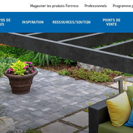
Magasiner les produits Fortress
Professionnels
Programme p
POS DE
POINTS DE
INSPIRATION
RESSOURCES/SOUTIEN
US
VENTE