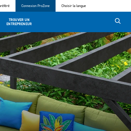
référé
Connexion ProZone
Choisir la langue
TROUVER UN
ENTREPRENEUR