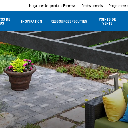
Magasiner les produits Fortress
Professionnels
Programme p
POS DE
POINTS DE
INSPIRATION
RESSOURCES/SOUTIEN
US
VENTE