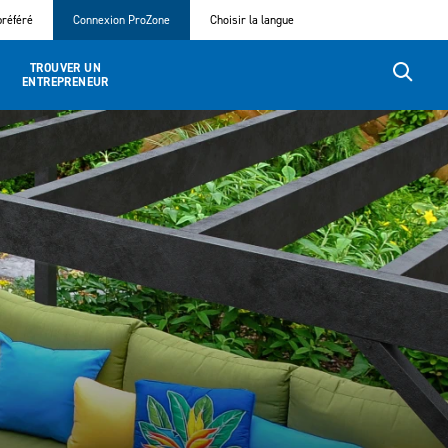
référé
Connexion ProZone
Choisir la langue
TROUVER UN
ENTREPRENEUR