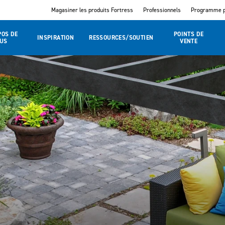
Magasiner les produits Fortress
Professionnels
Programme p
POS DE
POINTS DE
INSPIRATION
RESSOURCES/SOUTIEN
US
VENTE