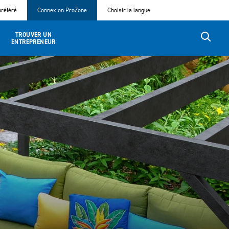
référé
Connexion ProZone
Choisir la langue
TROUVER UN
ENTREPRENEUR