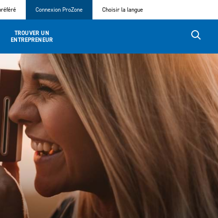
référé
Connexion ProZone
Choisir la langue
TROUVER UN
ENTREPRENEUR