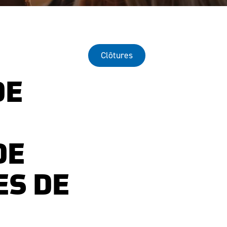
Clôtures
DE
DE
ES DE