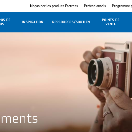
Magasiner les produits Fortress
Professionnels
Programme p
POS DE
POINTS DE
INSPIRATION
RESSOURCES/SOUTIEN
US
VENTE
nements