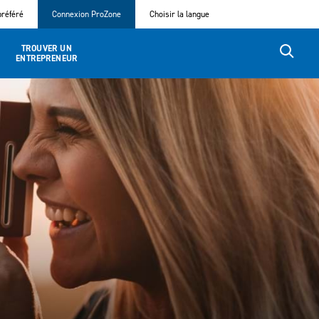
référé
Connexion ProZone
Choisir la langue
TROUVER UN
ENTREPRENEUR