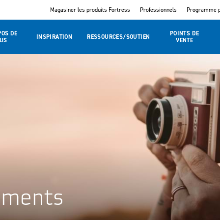
Magasiner les produits Fortress
Professionnels
Programme p
POS DE
POINTS DE
INSPIRATION
RESSOURCES/SOUTIEN
US
VENTE
nements