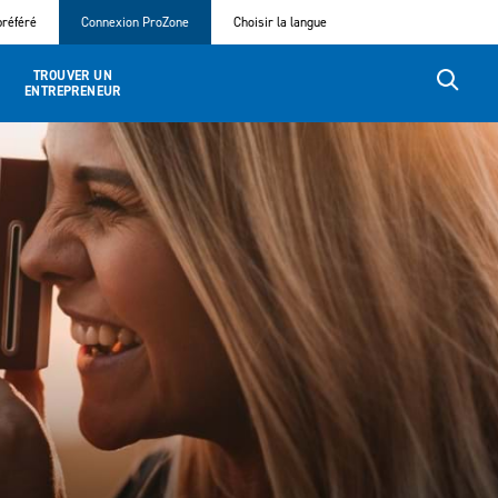
référé
Connexion ProZone
Choisir la langue
TROUVER UN
ENTREPRENEUR