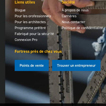
Liens utiles
Société
Blogue
À propos de nous
Pour les orofessionnels
Carrières
Pour les architectes
Nous contacter
Programme préféré
Politique de confidentialité
Fabriqué pour la sécurité
Connexion Pro
Fortress près de chez vous
Points de vente
Trouver un entrepreneur