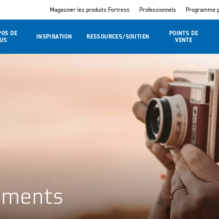
Magasiner les produits Fortress
Professionnels
Programme p
POS DE
POINTS DE
INSPIRATION
RESSOURCES/SOUTIEN
US
VENTE
nements