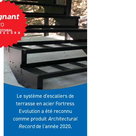
Le système d'escaliers de
terrasse en acier Fortress
Evolution a été reconnu
comme produit
Architectural
Record
de l'année 2020.