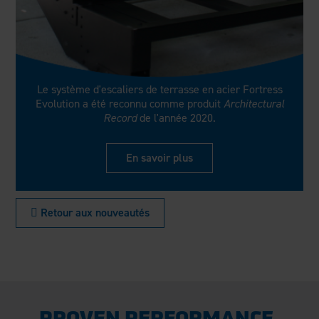
Le système d'escaliers de terrasse en acier Fortress
Evolution a été reconnu comme produit
Architectural
Record
de l'année 2020.
En savoir plus
 Retour aux nouveautés