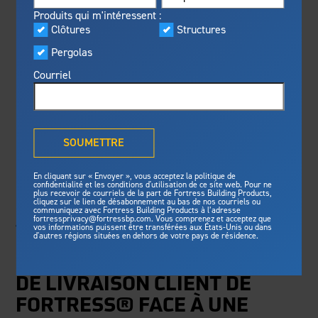
Visualiseur
Produits qui m'intéressent :
En vedette
Clôtures
Structures
FBP NOMME DREW
Fabriqué pour la sécurité
Programme privilèges
Pergolas
Fortress
offre une résistance au
®
Fortress
SUNDHOLM AU
feu inégalée, une protection
Courriel
contre les tempêtes et des
POSTE DE VICE-
normes de sécurité pour une
tranquilité d’esprit de longue
Qu'est-ce que la solution
PRÉSIDENT DE LA
durée.
®
Outdurable Living
?
SOUMETTRE
CHAÎNE LOGISTIQUE
Voyez pourquoi nous sommes
Galerie
sûrs.
En cliquant sur « Envoyer », vous acceptez la politique de
confidentialité et les conditions d'utilisation de ce site web. Pour ne
plus recevoir de courriels de la part de Fortress Building Products,
UN STRATÈGE ÉPROUVÉ
cliquez sur le lien de désabonnement au bas de nos courriels ou
Fortress Master Class
Structures
communiquez avec Fortress Building Products à l’adresse
AUX COMMANDES POUR
fortressprivacy@fortressbp.com. Vous comprenez et acceptez que
vos informations puissent être transférées aux États-Unis ou dans
Structure d'acier pour terrasse
d'autres régions situées en dehors de votre pays de résidence.
OPTIMISER LA CHAÎNE
Structure d'acier pour escalier
LOGISTIQUE INTÉGRALE
Actualités et médias
Clôtures
DE LIVRAISON CLIENT DE
Préparez votre projet
Clôtures en acier
FORTRESS® FACE À UNE