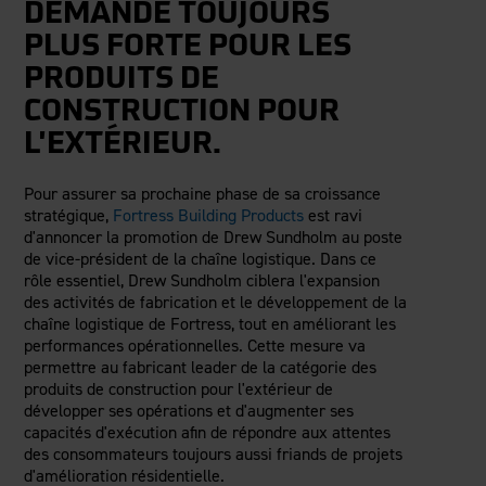
Clôture en aluminium
Durabilité
DEMANDE TOUJOURS
Carrières
Blogue
PLUS FORTE POUR LES
Guides d'installation
Pergolas
Donner au suivant
Études de cas
PRODUITS DE
Pergolas Evolution
Nous contacter
CONSTRUCTION POUR
FAQ
Nouveaux
ensembles de pergolas
Couverture médiatique
Vidéos
L'EXTÉRIEUR.
Documentation
Pour assurer sa prochaine phase de sa croissance
Dessins et spécifications
Voir les produits par secteur
stratégique,
Fortress Building Products
est ravi
Garantie
Résidentiel
d'annoncer la promotion de Drew Sundholm au poste
Inscription à la garantie
de vice-président de la chaîne logistique. Dans ce
Commercial
rôle essentiel, Drew Sundholm ciblera l'expansion
Entretien et soin
Industriel
des activités de fabrication et le développement de la
Conformité au Code
Haute sécurité
chaîne logistique de Fortress, tout en améliorant les
Rapports des tests de conformité
performances opérationnelles. Cette mesure va
Formation continue
permettre au fabricant leader de la catégorie des
produits de construction pour l'extérieur de
Demande de retrait
développer ses opérations et d'augmenter ses
Fortress 411
capacités d'exécution afin de répondre aux attentes
Fichiers ARCAT
des consommateurs toujours aussi friands de projets
d'amélioration résidentielle.
Émission The Outdurable Living®