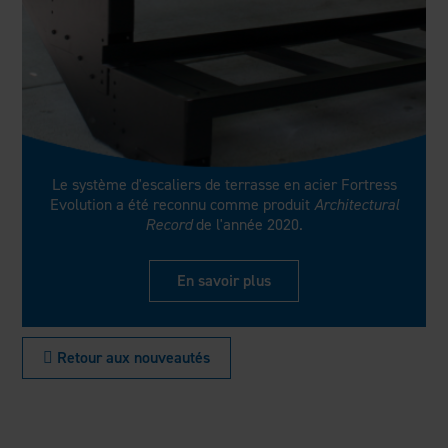
Le système d'escaliers de terrasse en acier Fortress
Evolution a été reconnu comme produit
Architectural
Record
de l'année 2020.
En savoir plus
 Retour aux nouveautés