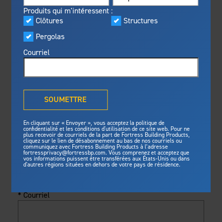
Visualiseur
Produits qui m'intéressent :
Si votre demande porte sur une garantie, veuillez
En vedette
Clôtures
Structures
remplir le formulaire ici
.
Fabriqué pour la sécurité
Programme privilèges
Pergolas
Fortress
offre une résistance au
®
Fortress
feu inégalée, une protection
* Requis
Courriel
contre les tempêtes et des
Je suis
normes de sécurité pour une
tranquilité d’esprit de longue
Qu'est-ce que la solution
durée.
®
Outdurable Living
?
SOUMETTRE
Voyez pourquoi nous sommes
Galerie
* Prénom
sûrs.
En cliquant sur « Envoyer », vous acceptez la politique de
confidentialité et les conditions d'utilisation de ce site web. Pour ne
plus recevoir de courriels de la part de Fortress Building Products,
cliquez sur le lien de désabonnement au bas de nos courriels ou
Fortress Master Class
Structures
communiquez avec Fortress Building Products à l’adresse
* Nom
fortressprivacy@fortressbp.com. Vous comprenez et acceptez que
vos informations puissent être transférées aux États-Unis ou dans
Structure d'acier pour terrasse
d'autres régions situées en dehors de votre pays de résidence.
Structure d'acier pour escalier
Actualités et médias
* Courriel
Clôtures
Préparez votre projet
Clôtures en acier